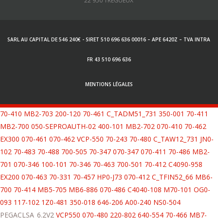
22 950 TREGUEUX
SARL AU CAPITAL DE 546 240€ - SIRET 510 696 636 00016 – APE 6420Z – TVA INTRA
FR 43 510 696 636
MENTIONS LÉGALES
70-410
MB2-703
200-120
70-461
C_TADM51_731
350-001
70-411
MB2-700
050-SEPROAUTH-02
400-101
MB2-702
070-410
70-462
EX300
070-461
070-462
VCP-550
70-243
70-480
C_TAW12_731
JN0-
102
70-483
70-488
700-505
70-347
070-347
070-411
70-486
MB2-
701
070-346
100-101
70-346
70-463
700-501
70-412
C4090-958
EX200
070-463
70-331
70-457
HP0-J73
070-412
C_TFIN52_66
MB6-
700
70-414
MB5-705
MB6-886
070-486
C4040-108
M70-101
OG0-
093
117-102
1Z0-481
350-018
646-206
A00-240
NS0-504
PEGACLSA_6.2V2
VCP550
070-480
220-802
640-554
70-466
MB7-