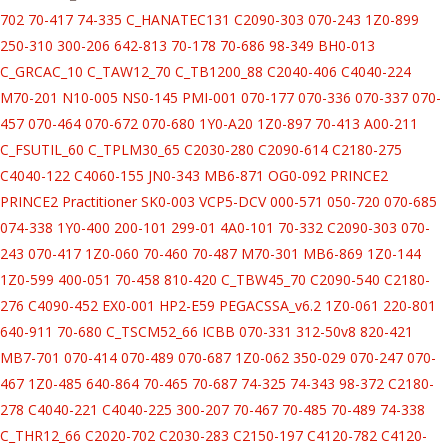
702
70-417
74-335
C_HANATEC131
C2090-303
070-243
1Z0-899
250-310
300-206
642-813
70-178
70-686
98-349
BH0-013
C_GRCAC_10
C_TAW12_70
C_TB1200_88
C2040-406
C4040-224
M70-201
N10-005
NS0-145
PMI-001
070-177
070-336
070-337
070-
457
070-464
070-672
070-680
1Y0-A20
1Z0-897
70-413
A00-211
C_FSUTIL_60
C_TPLM30_65
C2030-280
C2090-614
C2180-275
C4040-122
C4060-155
JN0-343
MB6-871
OG0-092
PRINCE2
PRINCE2 Practitioner
SK0-003
VCP5-DCV
000-571
050-720
070-685
074-338
1Y0-400
200-101
299-01
4A0-101
70-332
C2090-303
070-
243
070-417
1Z0-060
70-460
70-487
M70-301
MB6-869
1Z0-144
1Z0-599
400-051
70-458
810-420
C_TBW45_70
C2090-540
C2180-
276
C4090-452
EX0-001
HP2-E59
PEGACSSA_v6.2
1Z0-061
220-801
640-911
70-680
C_TSCM52_66
ICBB
070-331
312-50v8
820-421
MB7-701
070-414
070-489
070-687
1Z0-062
350-029
070-247
070-
467
1Z0-485
640-864
70-465
70-687
74-325
74-343
98-372
C2180-
278
C4040-221
C4040-225
300-207
70-467
70-485
70-489
74-338
C_THR12_66
C2020-702
C2030-283
C2150-197
C4120-782
C4120-