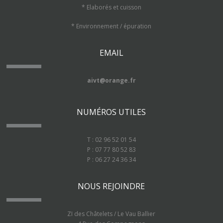
* Elaborés et cuisson
* Environnement / épuration
EMAIL
aivt@orange.fr
NUMÉROS UTILES
T : 02 96 52 01 54
P : 07 77 80 52 83
P : 06 27 24 36 34
NOUS REJOINDRE
ZI des Châtelets / Le Vau Ballier