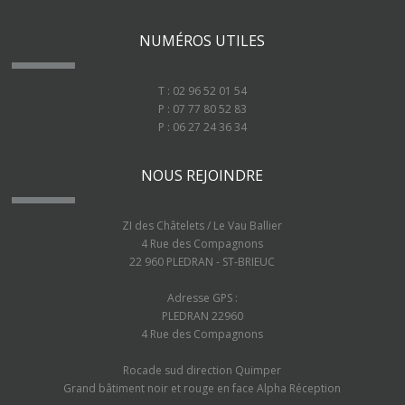
NUMÉROS UTILES
T : 02 96 52 01 54
P : 07 77 80 52 83
P : 06 27 24 36 34
NOUS REJOINDRE
ZI des Châtelets / Le Vau Ballier
4 Rue des Compagnons
22 960 PLEDRAN - ST-BRIEUC
Adresse GPS :
PLEDRAN 22960
4 Rue des Compagnons
Rocade sud direction Quimper
Grand bâtiment noir et rouge en face Alpha Réception