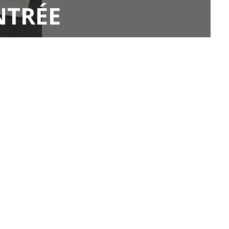
NTRÉE
SAVOIR-FAIRE
EMAIL
NO
* Modules
aivt@orange.fr
ZI d
agroalimentaires
4 R
22 
* Process abattage et
conditionnement
Adr
NUMÉROS UTILES