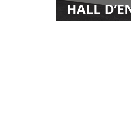
HALL D’E
7 JUILLET 2014
BY
ADMIN