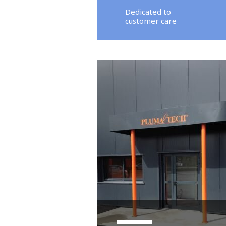
Dedicated to
customer care