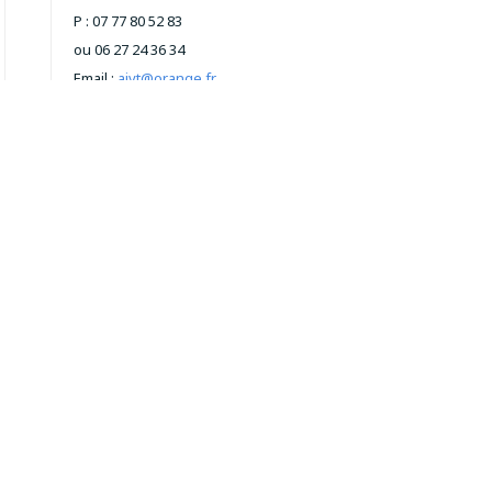
P : 07 77 80 52 83
ou 06 27 24 36 34
Email :
aivt@orange.fr
US REJOINDRE
es Châtelets / Le Vau Ballier
ue des Compagnons
960 PLEDRAN - ST-BRIEUC
esse GPS :