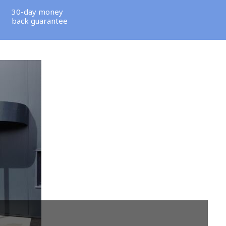
30-day money
back guarantee
Talk to a domain expert:
+1-303-893-055
© HugeDomains.com. All rights reserved.