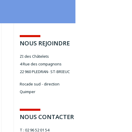
2
NOUS REJOINDRE
ZI des Châtelets
4 Rue des compagnons
22 960 PLEDRAN- ST-BRIEUC
Rocade sud - direction
Quimper
NOUS CONTACTER
T : 02 96 52 01 54