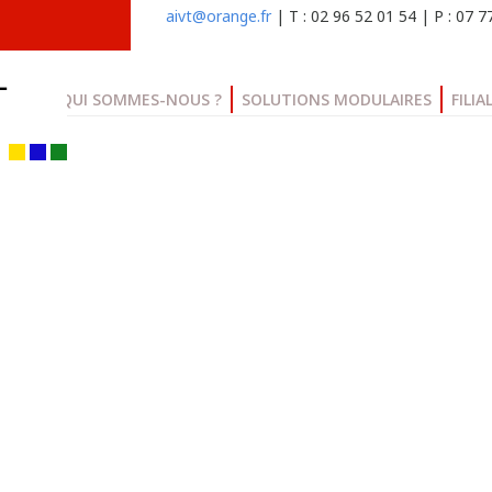
aivt@orange.fr
| T : 02 96 52 01 54 | P : 07 
QUI SOMMES-NOUS ?
SOLUTIONS MODULAIRES
FILIA