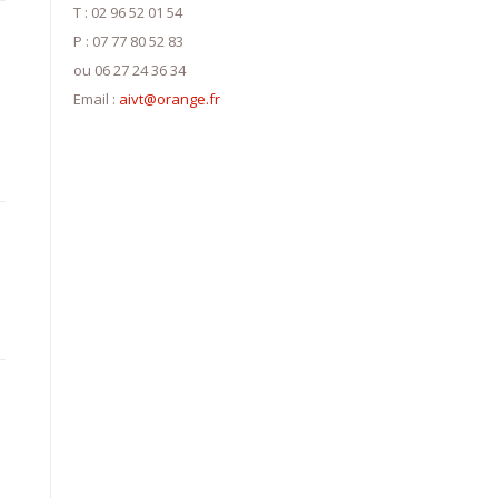
T : 02 96 52 01 54
P : 07 77 80 52 83
ou 06 27 24 36 34
Email :
aivt@orange.fr