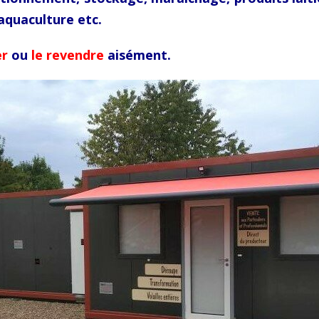
aquaculture etc.
er
ou
le revendre
aisément.