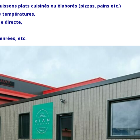
cuissons p
lats cuisinés ou élaborés (pizzas, pains etc.)
s températures,
e directe,
enrées, etc.