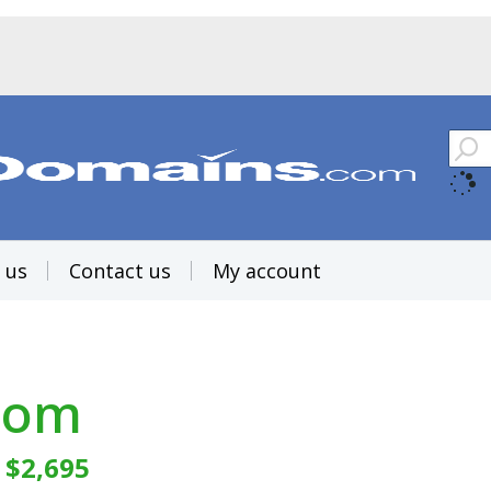
 us
Contact us
My account
com
:
$2,695