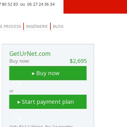
77 80 52 83 ou 06 27 24 36 34
LE PROCESS
INGÉNIERIE
BLOG
GetUrNet.com
$2,695
Buy now:
▸ Buy now
or
▸ Start payment plan
Only $112.29/mo. for 24 months