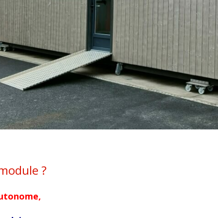
module ?
utonome,