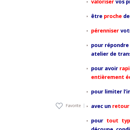
valoriser
vos p
être
proche
de 
pérenniser
votr
pour répondre 
atelier de tra
pour avoir
rap
entièrement é
pour limiter l’
avec un
retour
Favorite
pour
tout ty
découpe, cond