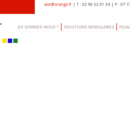
aivt@orange.fr
| T : 02 96 52 01 54 | P : 07 
QUI SOMMES-NOUS ?
SOLUTIONS MODULAIRES
FILIA