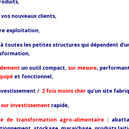
roduits,
vos nouveaux clients,
e exploitation,
à toutes les petites structures qui dépendent d’u
nsformation,
idement
un outil compact,
sur mesure
, performant
quipé
et fonctionnel,
investissement
/
2 fois moins cher
qu’un site fabri
 sur investissement
rapide,
pe de transformation agro-alimentaire
: abatt
itionnement,
stockage,
maraichage, produits laiti