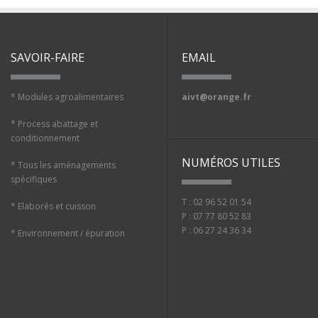
SAVOIR-FAIRE
EMAIL
* Modules agroalimentaires
aivt@orange.fr
* Process abattage et
conditionnement
NUMÉROS UTILES
* Tous les aménagements
spécifiques
T : 02 96 52 01 54
* Elaborés et cuisson
P : 07 77 80 52 83
P : 06 27 24 36 34
* Environnement / épuration