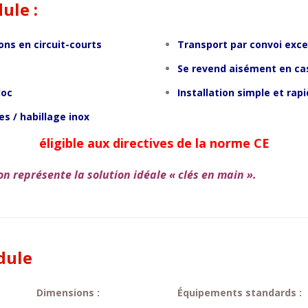
ule :
ons en circuit-courts
Transport par convoi exce
Se revend aisément en cas
loc
Installation simple et rapi
s / habillage inox
éligible aux directives de la norme CE
n représente la solution idéale « clés en main ».
dule
Dimensions :
Équipements standards :