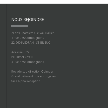
NOUS REJOINDRE
ZI des Châtelets / Le Vau Ballier
4 Rue des Compagnons
22 960 PLEDRAN - ST-BRIEUC
Adresse GPS :
PLEDRAN 22960
4 Rue des Compagnons
Rocade sud direction Quimper
Grand bâtiment noir et rouge en
face Alpha Réception