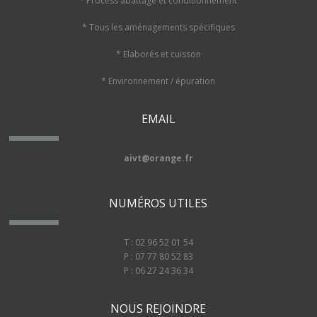
* Process abattage et conditionnement
* Tous les aménagements spécifiques
* Elaborés et cuisson
* Environnement / épuration
EMAIL
aivt@orange.fr
NUMÉROS UTILES
T : 02 96 52 01 54
P : 07 77 80 52 83
P : 06 27 24 36 34
NOUS REJOINDRE