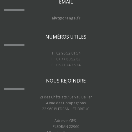
EMAIL
aivt@orange.fr
NUMÉROS UTILES
T : 02 96 52 01 54
P : 07 77 80 52 83
P : 06 27 24 36 34
NOUS REJOINDRE
ZI des Châtelets / Le Vau Ballier
4 Rue des Compagnons
22 960 PLEDRAN - ST-BRIEUC
Adresse GPS :
PLEDRAN 22960