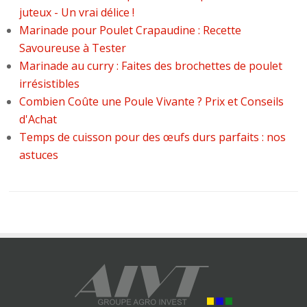
juteux - Un vrai délice !
Marinade pour Poulet Crapaudine : Recette
Savoureuse à Tester
Marinade au curry : Faites des brochettes de poulet
irrésistibles
Combien Coûte une Poule Vivante ? Prix et Conseils
d'Achat
Temps de cuisson pour des œufs durs parfaits : nos
astuces