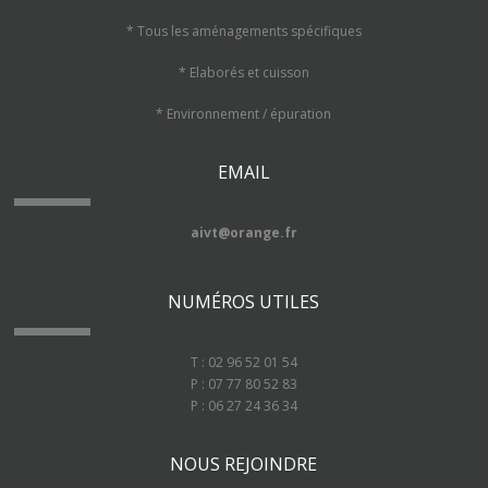
* Tous les aménagements spécifiques
* Elaborés et cuisson
* Environnement / épuration
EMAIL
aivt@orange.fr
NUMÉROS UTILES
T : 02 96 52 01 54
P : 07 77 80 52 83
P : 06 27 24 36 34
NOUS REJOINDRE