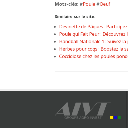
Mots-clés:
#
Poule
#
Oeuf
Similaire sur le site:
Devinette de Pâques : Participe
Poule qui Fait Peur : Découvrez 
Handball Nationale 1 : Suivez la 
Herbes pour coqs : Boostez la sa
Coccidiose chez les poules pond