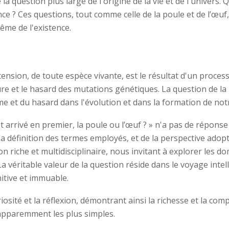
 question plus large de l'origine de la vie et de l'univers. 
ence ? Ces questions, tout comme celle de la poule et de l’œu
ême de l'existence.
d
xtension, de toute espèce vivante, est le résultat d'un proces
ure et le hasard des mutations génétiques. La question de la 
me et du hasard dans l'évolution et dans la formation de notr
t arrivé en premier, la poule ou l’œuf ? » n'a pas de réponse
a définition des termes employés, et de la perspective adop
n riche et multidisciplinaire, nous invitant à explorer les do
 La véritable valeur de la question réside dans le voyage inte
itive et immuable.
riosité et la réflexion, démontrant ainsi la richesse et la co
apparemment les plus simples.