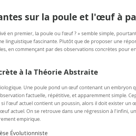
tes sur la poule et l'œuf à pa
rivé en premier, la poule ou l’œuf ? » semble simple, pourta
me linguistique fascinante. Plutôt que de proposer une répon
illes, en commençant par des observations concrètes pour en
rète à la Théorie Abstraite
iologique. Une poule pond un œuf contenant un embryon qui
bservation factuelle, répétitive, et apparemment simple. C
i l'œuf actuel contient un poussin, alors il doit exister un
'œuf actuel. On se retrouve dans une régression à l'infini,
urement empirique.
èse Évolutionniste