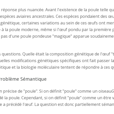
réponse plus nuancée. Avant l'existence de la poule telle q
es espèces aviaires ancestrales. Ces espèces pondaient des œu
 génétique, certaines variations au sein de ces œufs ont mené 
te à la poule moderne, même si l'œuf pondu par la première 
e pas d'une poule pondeuse "magique" apparue soudainemen
 questions. Quelle était la composition génétique de l'œuf "
elles modifications génétiques spécifiques ont fait passer l
étique et la biologie moléculaire tentent de répondre à ces 
n Problème Sémantique
n précise de "poule". Si on définit "poule" comme un oiseau
G
édé la poule. Cependant, si on définit "poule" comme un être
e a précédé l'œuf. La question est donc partiellement séman