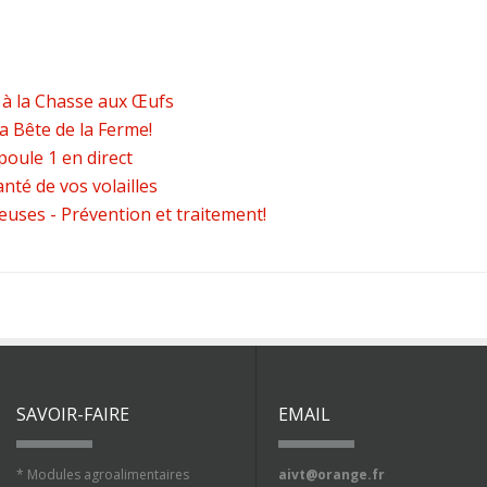
z à la Chasse aux Œufs
la Bête de la Ferme!
poule 1 en direct
nté de vos volailles
euses - Prévention et traitement!
SAVOIR-FAIRE
EMAIL
* Modules agroalimentaires
aivt@orange.fr