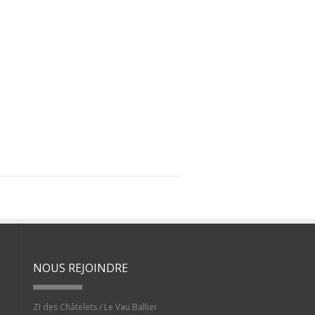
NOUS REJOINDRE
ZI des Châtelets / Le Vau Ballier