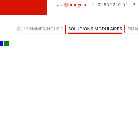
aivt@orange.fr
| T : 02 96 52 01 54 | P 
QUI SOMMES-NOUS ?
SOLUTIONS MODULAIRES
FILIA