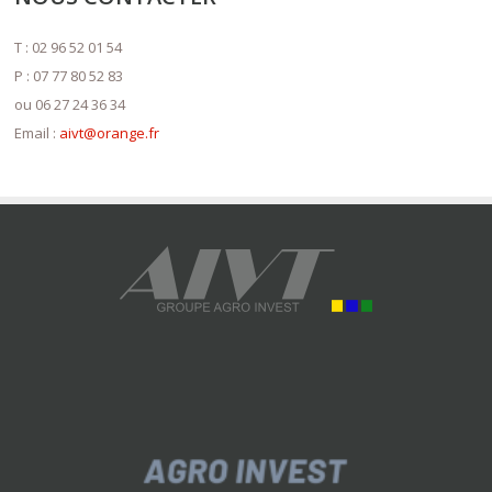
T : 02 96 52 01 54
P : 07 77 80 52 83
ou 06 27 24 36 34
Email :
aivt@orange.fr