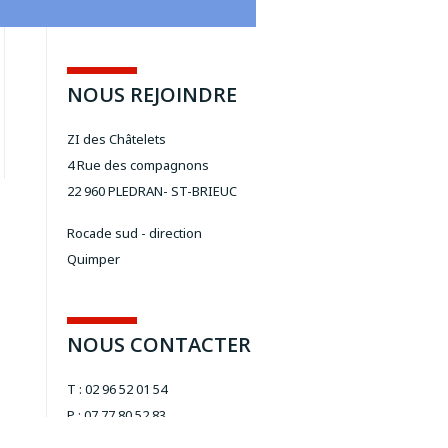
2
NOUS REJOINDRE
ZI des Châtelets
4 Rue des compagnons
22 960 PLEDRAN- ST-BRIEUC
Rocade sud - direction
Quimper
NOUS CONTACTER
T : 02 96 52 01 54
P : 07 77 80 52 83
ou 06 27 24 36 34