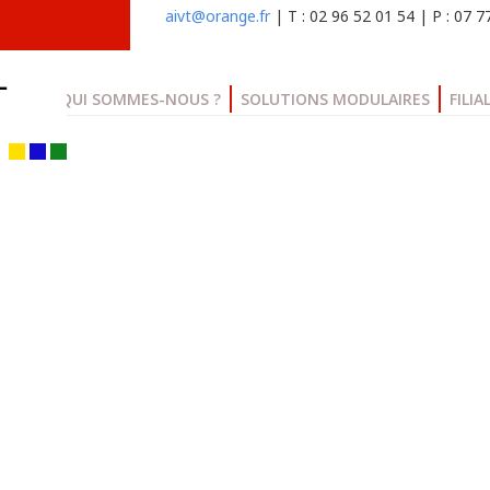
aivt@orange.fr
| T : 02 96 52 01 54 | P : 07 
QUI SOMMES-NOUS ?
SOLUTIONS MODULAIRES
FILIA