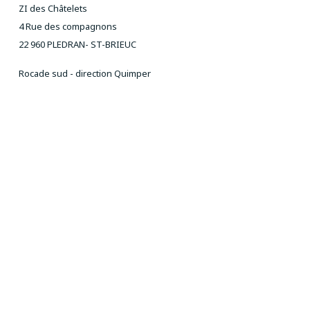
ZI des Châtelets
4 Rue des compagnons
22 960 PLEDRAN- ST-BRIEUC
Rocade sud - direction Quimper
NOUS CONTACTER
T : 02 96 52 01 54
P : 07 77 80 52 83
ou 06 27 24 36 34
Email :
aivt@orange.fr