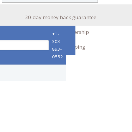
30-day money back guarantee
Take immediate ownership
+1-
303-
Safe and secure shopping
893-
0552