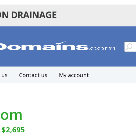
ON DRAINAGE
 us
Contact us
My account
com
:
$2,695