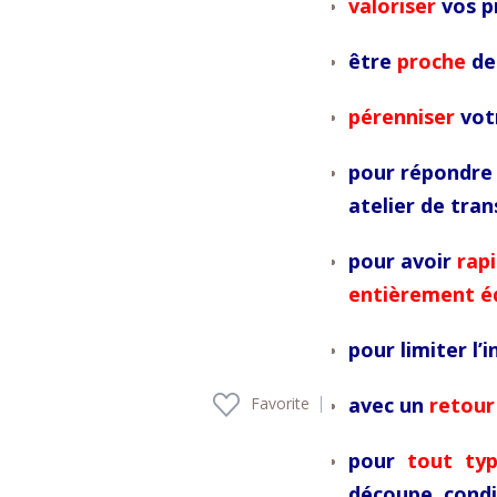
valoriser
vos p
être
proche
de 
pérenniser
votr
pour répondre 
atelier de tra
pour avoir
rap
entièrement é
pour limiter l’
avec un
retour
Favorite
pour
tout ty
découpe, cond