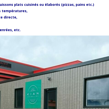
cuissons p
lats cuisinés ou élaborés (pizzas, pains etc.)
s températures,
e directe,
enrées, etc.