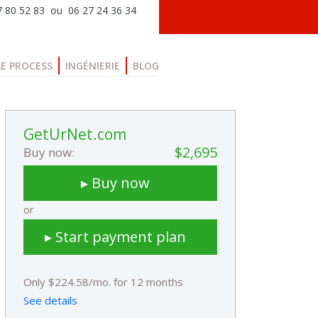
77 80 52 83 ou 06 27 24 36 34
LE PROCESS
INGÉNIERIE
BLOG
GetUrNet.com
$2,695
Buy now:
▸ Buy now
or
▸ Start payment plan
Only $224.58/mo. for 12 months
See details