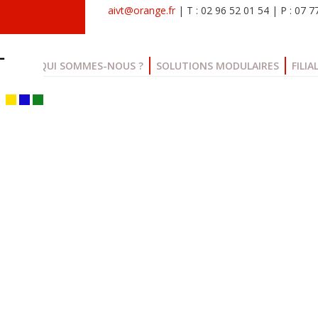
aivt@orange.fr
| T : 02 96 52 01 54 | P : 07 
QUI SOMMES-NOUS ?
SOLUTIONS MODULAIRES
FILIA