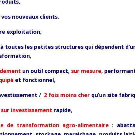
roduits,
vos nouveaux clients,
e exploitation,
à toutes les petites structures qui dépendent d’u
nsformation,
idement
un outil compact,
sur mesure
, performant
quipé
et fonctionnel,
investissement
/
2 fois moins cher
qu’un site fabri
 sur investissement
rapide,
pe de transformation agro-alimentaire
: abatt
itionnement,
stockage,
maraichage, produits laiti