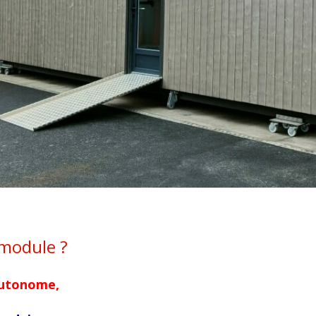
module ?
utonome,