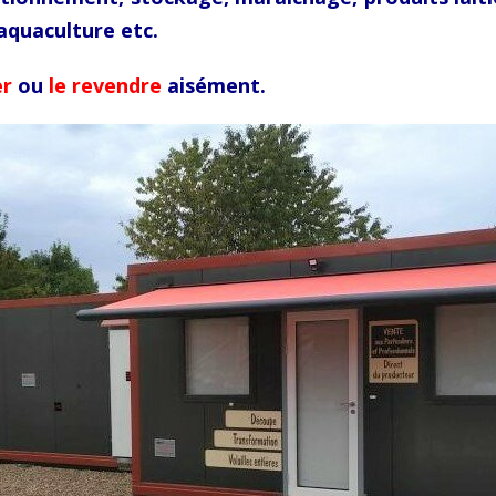
aquaculture etc.
er
ou
le revendre
aisément.