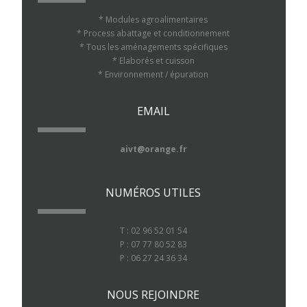
* Modules agroalimentaires
* Process abattage et conditionnement
* Tous les aménagements spécifiques
* Elaborés et cuisson
* Environnement / épuration
EMAIL
aivt@orange.fr
NUMÉROS UTILES
T : 02 96 52 01 54
P : 07 77 80 52 83
P : 06 27 24 36 34
NOUS REJOINDRE