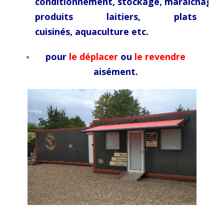
conditionnement,
stockage,
maraichage,
produits laitiers, plats
cuisinés,
aquaculture etc.
pour
le déplacer
ou
le revendre
aisément.