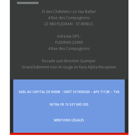
ZI des Châtelets / Le Vau Ballier
4 Rue des Compagnons
22 960 PLEDRAN - ST-BRIEUC
Adresse GPS :
PLEDRAN 22960
4 Rue des Compagnons
Rocade sud direction Quimper
Grand bâtiment noir et rouge en face Alpha Réception
SARL AU CAPITAL DE 8000€ - SIRET 537693020 – APE 7112B – TVA
INTRA FR 15 537 693 020
MENTIONS LÉGALES