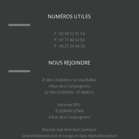
NUMÉROS UTILES
T : 02 96 52 01 54
P : 07 77 80 52 83
P : 06 27 24 36 34
NOUS REJOINDRE
ZI des Châtelets / Le Vau Ballier
4 Rue des Compagnons
22 960 PLEDRAN - ST-BRIEUC
Adresse GPS :
PLEDRAN 22960
4 Rue des Compagnons
Rocade sud direction Quimper
Grand bâtiment noir et rouge en face Alpha Réception