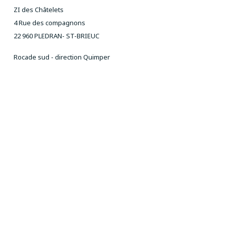
ZI des Châtelets
4 Rue des compagnons
22 960 PLEDRAN- ST-BRIEUC
Rocade sud - direction Quimper
NOUS CONTACTER
T : 02 96 52 01 54
P : 07 77 80 52 83
ou 06 27 24 36 34
Email :
aivt@orange.fr